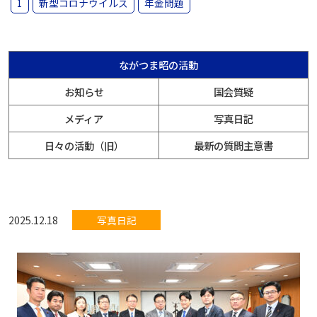
1
新型コロナウイルス
年金問題
ながつま昭の活動
お知らせ
国会質疑
メディア
写真日記
日々の活動（旧）
最新の質問主意書
2025.12.18
写真日記