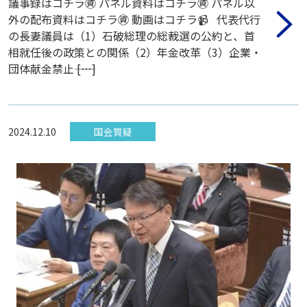
議事録はコチラ㊮ パネル資料はコチラ㊮ パネル以
外の配布資料はコチラ㊮ 動画はコチラ📹 代表代行
の長妻議員は（1）石破総理の総裁選の公約と、首
相就任後の政策との関係（2）年金改革（3）企業・
団体献金禁止―― […]
2024.12.10
国会質疑