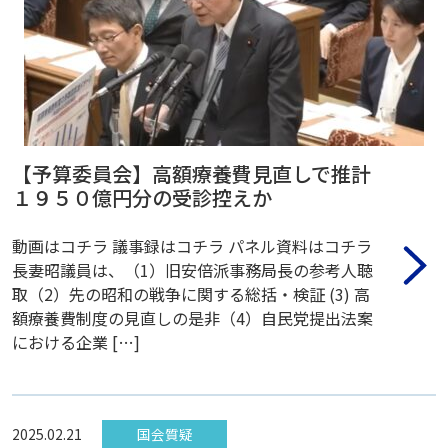
【予算委員会】高額療養費見直しで推計
１９５０億円分の受診控えか
動画はコチラ 議事録はコチラ パネル資料はコチラ
長妻昭議員は、（1）旧安倍派事務局長の参考人聴
取（2）先の昭和の戦争に関する総括・検証 (3) 高
額療養費制度の見直しの是非（4）自民党提出法案
における企業 […]
2025.02.21
国会質疑