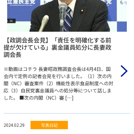
【政調会長会見】「責任を明確化する前
提が欠けている」裏金議員処分に長妻政
調会長
※動画はコチラ 長妻昭政務調査会長は4月4日、国
会内で定例の記者会見を行いました。（1）次の内
閣（NC）審査案件（2）機能性表示食品制度への対
応（3）自民党裏金議員への処分――等について話しま
した。 ■次の内閣（NC）審 […]
2024.02.29
写真日記