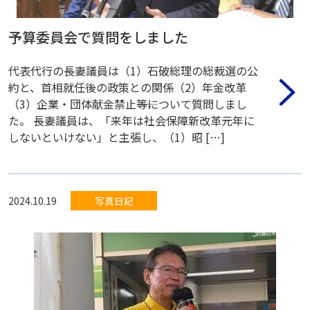
予算委員会で質問をしました
代表代行の長妻議員は（1）石破総理の総裁選の公
約と、首相就任後の政策との関係（2）年金改革
（3）企業・団体献金禁止――等について質問しまし
た。 長妻議員は、「来年は社会保障新改革元年に
しないといけない」と主張し、（1）昭 […]
2024.10.19
写真日記