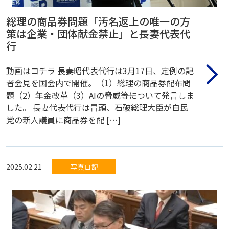
総理の商品券問題「汚名返上の唯一の方
策は企業・団体献金禁止」と長妻代表代
行
動画はコチラ 長妻昭代表代行は3月17日、定例の記
者会見を国会内で開催。（1）総理の商品券配布問
題（2）年金改革（3）AIの脅威――等について発言しま
した。 長妻代表代行は冒頭、石破総理大臣が自民
党の新人議員に商品券を配 […]
2025.02.21
写真日記