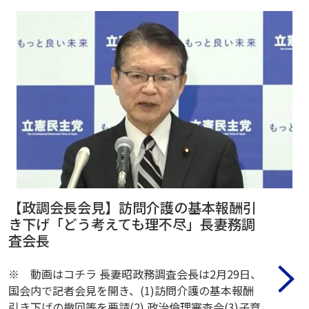
【政調会長会見】訪問介護の基本報酬引
き下げ「どう考えても理不尽」長妻務調
査会長
※ 動画はコチラ 長妻昭政務調査会長は2月29日、
国会内で記者会見を開き、(1)訪問介護の基本報酬
引き下げの撤回等を要請(2) 政治倫理審査会(3)子育