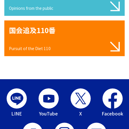
Opinions from the public
国会追及110番
Pursuit of the Diet 110
LINE
YouTube
X
Facebook