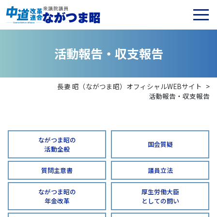
活
動
報
告
・
収
支
報
告
長妻 昭（ながつま昭）オフィシャルWEBサイト
>
活動報告・収支報告
ながつま昭の
国会質疑
活動全般
質問主意書
議員立法
ながつま昭の
厚生労働大臣
年金改革
としての闘い