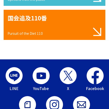
国会追及110番
Pursuit of the Diet 110
LINE
YouTube
X
Facebook