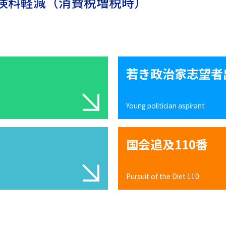
険料軽減（消費税増税時）
若き政治家志望者
Young politician aspirant
国会追及110番
Pursuit of the Diet 110