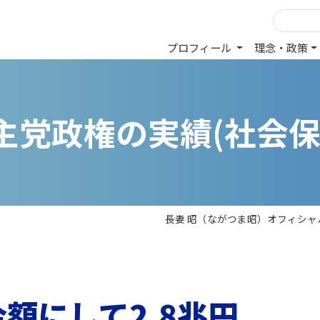
プロフィール
理念・政策
主
党
政
権
の
実
績
(
社
会
長妻 昭（ながつま昭）オフィシャ
額にして2.8兆円、