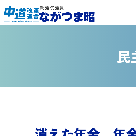
民
消えた年金、年金