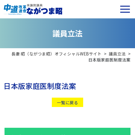
議
員
立
法
長妻 昭（ながつま昭）オフィシャルWEBサイト
>
議員立法
>
日本版家庭医制度法案
日本版家庭医制度法案
一覧に戻る