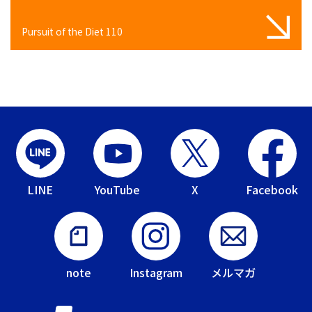
Pursuit of the Diet 110
LINE
YouTube
X
Facebook
note
Instagram
メルマガ