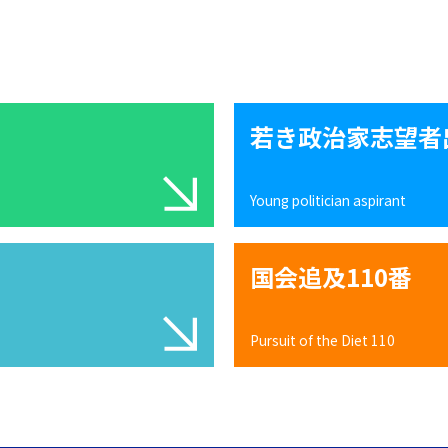
若き政治家志望者
Young politician aspirant
国会追及110番
Pursuit of the Diet 110