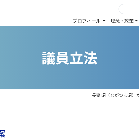
プロフィール
理念・政策
議
員
立
法
長妻 昭（ながつま昭）
案