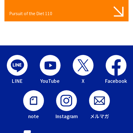
Pursuit of the Diet 110
LINE
YouTube
X
Facebook
note
Instagram
メルマガ