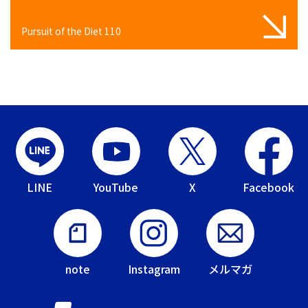
Pursuit of the Diet 110
LINE
YouTube
X
Facebook
note
Instagram
メルマガ