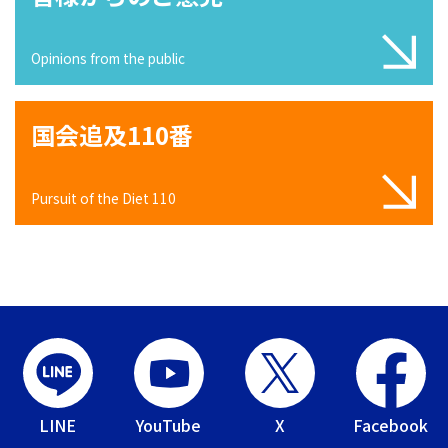
Opinions from the public
国会追及110番
Pursuit of the Diet 110
LINE
YouTube
X
Facebook