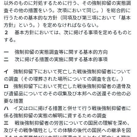
以外のものに対処するために行う、その強制抑留の実態調
査その他の措置をいう。次項において同じ。）を総合的に
行うための基本的な方針（同項及び第三項において「基本
方針」という。）を定めなければならない。
２
基本方針においては、次に掲げる事項を定めるものと
する。
一
強制抑留の実態調査等に関する基本的方向
二
次に掲げる措置の実施に関する基本的事項
イ
強制抑留下において死亡した戦後強制抑留者について
の調査（その埋葬された場所についての調査を含む。）
ロ
強制抑留下において死亡した戦後強制抑留者の遺骨及
び遺留品についてのその収集及び本邦への送還その他の必
要な措置
ハ
イ又はロに掲げる措置と併せて行う戦後強制抑留者に
係る強制抑留の実態の解明に資するための調査
三
戦後強制抑留者の労苦についての国民の理解を深め、
及びその戦争犠牲としての体験の後代の国民への継承を図