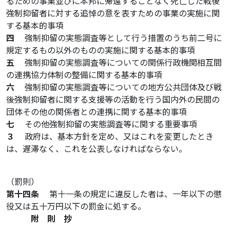
るための事業並びに本邦に帰還することなく死亡した戦後
強制抑留者に対する追悼の意を表すための事業の実施に関
する基本的事項
四
強制抑留の実態調査等として行う措置のうち前二号に
規定するもの以外のものの実施に関する基本的事項
五
強制抑留の実態調査等についての関係行政機関相互間
の連携協力体制の整備に関する基本的事項
六
強制抑留の実態調査等についての地方公共団体及び戦
後強制抑留者に関する支援等の活動を行う国内外の民間の
団体その他の関係者との連携に関する基本的事項
七
その他強制抑留の実態調査等に関する重要事項
３
政府は、基本方針を定め、又はこれを変更したとき
は、遅滞なく、これを公表しなければならない。
（罰則）
第十四条
第十一条の規定に違反した者は、一年以下の懲
役又は五十万円以下の罰金に処する。
附 則 抄