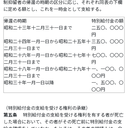
制抑留者の帰還の時期の区分に応じ、それぞれ同表の下欄
に定める額とし、これを一時金として支給する。
帰還の時期
特別給付金の額
昭和二十三年十二月三十一日まで
二五〇、〇〇〇
円
昭和二十四年一月一日から昭和二十五年十
三五〇、〇〇〇
二月三十一日まで
円
昭和二十六年一月一日から昭和二十七年十
七〇〇、〇〇〇
二月三十一日まで
円
昭和二十八年一月一日から昭和二十九年十
一、一〇〇、〇
二月三十一日まで
〇〇円
昭和三十年一月一日以降
一、五〇〇、〇
〇〇円
（特別給付金の支給を受ける権利の承継）
第五条
特別給付金の支給を受ける権利を有する者が死亡
した場合において、その者がその死亡前に特別給付金の支