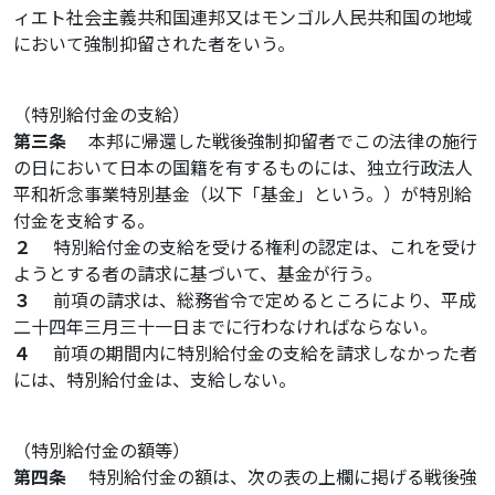
ィエト社会主義共和国連邦又はモンゴル人民共和国の地域
において強制抑留された者をいう。
（特別給付金の支給）
第三条
本邦に帰還した戦後強制抑留者でこの法律の施行
の日において日本の国籍を有するものには、独立行政法人
平和祈念事業特別基金（以下「基金」という。）が特別給
付金を支給する。
２
特別給付金の支給を受ける権利の認定は、これを受け
ようとする者の請求に基づいて、基金が行う。
３
前項の請求は、総務省令で定めるところにより、平成
二十四年三月三十一日までに行わなければならない。
４
前項の期間内に特別給付金の支給を請求しなかった者
には、特別給付金は、支給しない。
（特別給付金の額等）
第四条
特別給付金の額は、次の表の上欄に掲げる戦後強