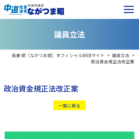
議
員
立
法
長妻 昭（ながつま昭）オフィシャルWEBサイト
>
議員立法
>
政治資金規正法改正案
政治資金規正法改正案
一覧に戻る