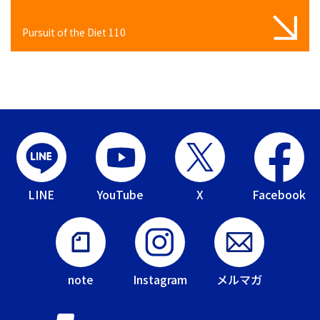
Pursuit of the Diet 110
LINE
YouTube
X
Facebook
note
Instagram
メルマガ