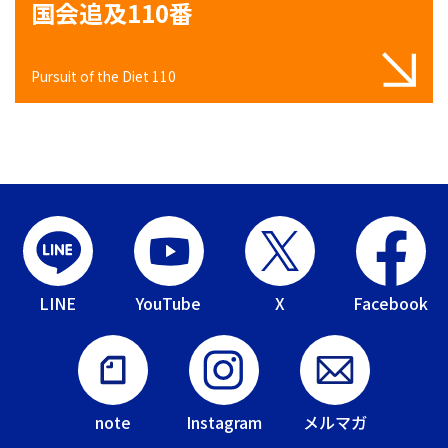
国会追及110番
Pursuit of the Diet 110
LINE
YouTube
X
Facebook
note
Instagram
メルマガ