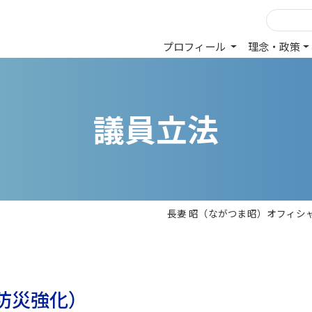
プロフィール
理念・政策
議
員
立
法
長妻 昭（ながつま昭）オフィシャ
防災強化）