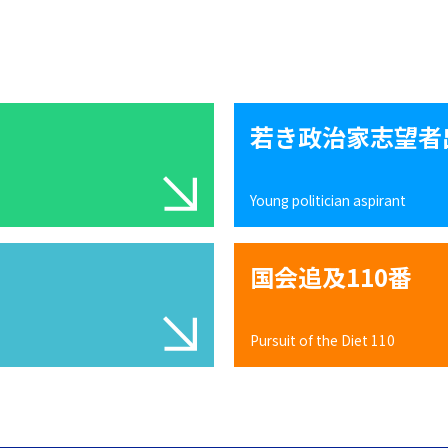
若き政治家志望者
Young politician aspirant
国会追及110番
Pursuit of the Diet 110