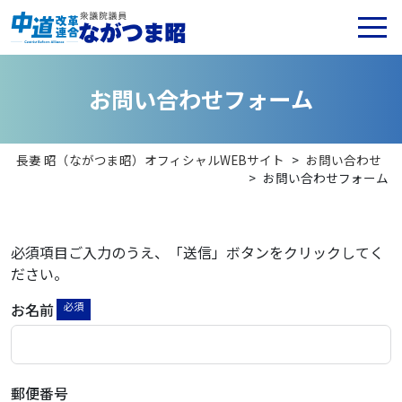
お
問
い
合
わ
せ
フ
ォ
ー
ム
長妻 昭（ながつま昭）オフィシャルWEBサイト
>
お問い合わせ
>
お問い合わせフォーム
必須項目ご入力のうえ、「送信」ボタンをクリックしてく
ださい。
お名前
郵便番号