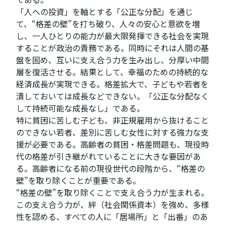
「人への投資」を軸とする「公正な分配」を通じ
て、“格差の壁”を打ち破り、人々の安心と意欲を増
し、一人ひとりの能力が最大限発揮できる社会を実現
することが政治の責務である。同時にそれは人間の基
盤を固め、互いに支え合う力を生み出し、分厚い中間
層を復活させる。結果として、幸福のための持続的な
経済成長が実現できる。格差拡大で、子どもや若者を
潰しておいては成長などできない。「公正な分配なく
して持続可能な成長なし」である。
特に貧困に苦しむ子ども、非正規雇用から抜けること
のできない若者、差別に苦しむ女性に対する強力な支
援が必要である。高齢者の貧困・格差問題も、現役時
代の格差が引き継がれていることに大きな要因があ
る。高齢者になる前の現役世代の段階から、“格差の
壁”を取り除くことが重要である。
“格差の壁”を取り除くことで支え合う力が生まれる。
この支え合う力が、絆（社会関係資本）を強め、多様
性を認める、すべての人に「居場所」と「出番」のあ