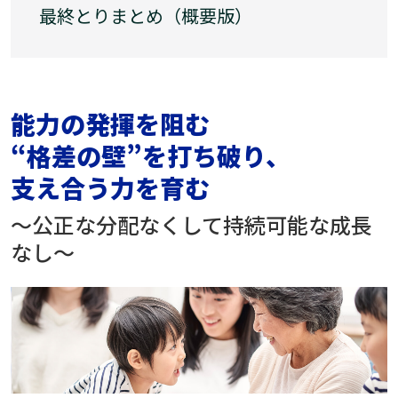
最終とりまとめ（概要版）
能力の発揮を阻む
“格差の壁”を
打ち破り、
支え合う力を育む
～公正な分配なくして持続可能な成長
なし～