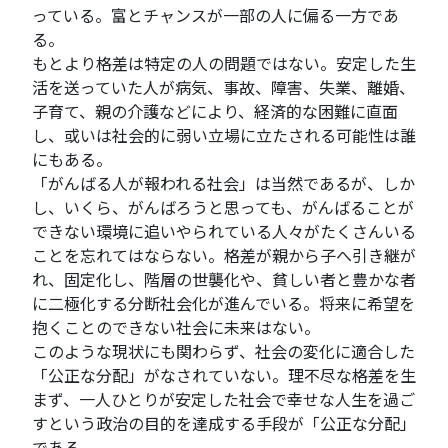
っている。富とチャンスが一部の人に偏る一方であ
る。
もとより格差は特定の人の問題ではない。安定した生
活を送っていた人が病気、事故、障害、失業、離婚、
子育て、親の介護などにより、経済的な困難に直面
し、或いは社会的に弱い立場に立たされる可能性は誰
にもある。
「がんばる人が報われる社会」は当然であるが、しか
し、いくら、がんばろうと思っても、がんばることが
できない環境に追いやられている人々がたくさんいる
ことを忘れてはならない。格差が親から子へ引き継が
れ、固定化し、階層の世襲化や、貧しい者と豊かな者
に二極化する分断社会化が進んでいる。将来に希望を
抱くことのできない社会に未来はない。
このような現状にも関わらず、社会の変化に適合した
「公正な分配」がなされていない。理不尽な格差を生
まず、一人ひとりが安定した社会で幸せな人生を過ご
すという政治の目的を達成する手段が「公正な分配」
である。