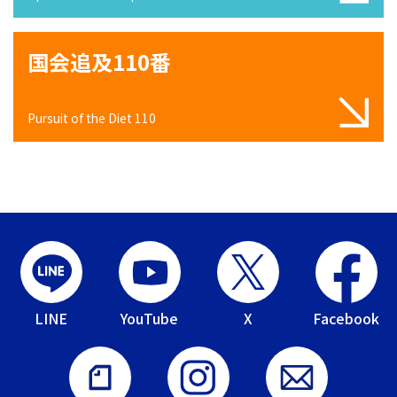
国会追及110番
Pursuit of the Diet 110
LINE
YouTube
X
Facebook