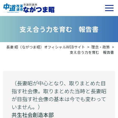
支
え
合
う
力
を
育
む
報
告
書
長妻 昭（ながつま昭）オフィシャルWEBサイト
>
理念・政策
>
支え合う力を育む 報告書
（長妻昭が中心となり、取りまとめた目
指す社会像。取りまとめた当時と長妻昭
が目指す社会像の基本は今でも変わって
いません。）
共生社会創造本部