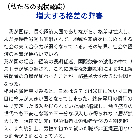
（私たちの現状認識）
増大する格差の弊害
我が国は、長く経済大国でありながら、格差は拡大し、
未だ長時間労働も解消されず、地域や家族をはじめとする
社会の支え合う力が弱くなっている。その結果、社会や経
済の基盤が揺らいでいる。
我が国の場合、経済の長期低迷、国際競争の激化の中でリ
ストラが繰り返され、これに過度な規制緩和による非正規
労働者の急増が加わったことが、格差拡大の大きな要因と
なった。
相対的貧困率でみると、日本はＧ７では米国に次いで二番
目に格差が大きい国となってしまった。終身雇用の慣行の
中で安定した収入を得られていた層が縮減し、働き盛りの
世代でも不安定な職で不十分な収入しか得られない層が拡
大した。現在では非正規労働者は労働者全体の４割を超
え、また統計上、男性で初めて就いた職が非正規雇用とい
う割合が３割となっている。