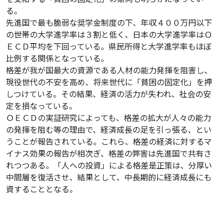
る。
先進国で最も脆弱な奨学金制度の下、年収４００万円以下
の世帯の大学進学率は３割と低く、日本の大学進学率はＯ
ＥＣＤ平均を下回っている。県民所得と大学進学率もほぼ
比例する関係となっている。
格差が我が国最大の資源である人材の能力発揮を阻害し、
現役世代の不安を高め、将来世代に「貧困の固定化」を押
しつけている。その結果、経済の活力が失われ、社会の安
定を損なっている。
ＯＥＣＤの実証研究によっても、格差の拡大が人々の能力
の発揮を阻む等の理由で、経済成長の足を引っ張る、とい
うことが報告されている。これら、格差の経済に対するマ
イナス効果の報告が相次ぎ、格差の弊害は先進国で共有さ
れつつある。「人への投資」による格差是正策は、分厚い
中間層を復活させ、結果として、中長期的に経済成長にも
資することとなる。