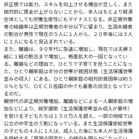
非正規では能力、スキルを向上させる機会が乏しく、また
相対的に賃金が上がらないことから、本人はもとより経済
全体としても労働生産性にもマイナスとなる。非正規労働
者の結婚率は正規労働者の半分以下に留まり、生涯未婚者
の割合が男性で現在の５人に１人から、２０年後には３人
に１人になると見込まれている。
また、離婚は、９０年代に急速に増加し、現在では夫婦３
組に１組の割合まで増加し、格差拡大の一因となってい
る。離婚などの理由で、ひとりで子育てを担うことになっ
た、ひとり親家庭は半分の世帯が貧困状態（生活保護世帯
並みの収入）にある。ひとり親家庭の相対的貧困率は約５
０％となり、ＯＥＣＤ各国の中でも最悪の状況となってい
るのだ。
親世代の非正規労働増加、離婚などによる一人親家庭の増
加などにより、就学援助（生活保護世帯並み収入が要件）
を受ける子どもたちは１５０万人を超え、一部の地域では
公立の中学生の５割になっている。また生活保護受給世帯
の子どもの４人に１人は、成人した後にも本人が生活保護
を受給する「貧困の固定化」の傾向も明らかになってい