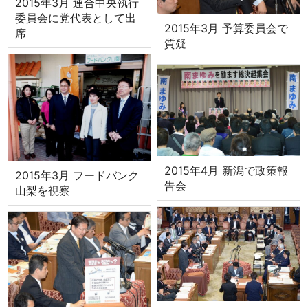
2015年3月 連合中央執行
委員会に党代表として出
2015年3月 予算委員会で
席
質疑
2015年4月 新潟で政策報
2015年3月 フードバンク
告会
山梨を視察