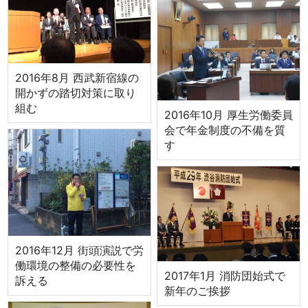
2016年8月 西武新宿線の
開かずの踏切対策に取り
組む
2016年10月 厚生労働委員
会で年金制度の不備を質
す
2016年12月 街頭演説で労
働環境の整備の必要性を
2017年1月 消防団始式で
訴える
新年のご挨拶