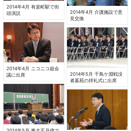
2014年4月 有楽町駅で街
2014年4月 介護施設で意
頭演説
見交換
2014年4月 ニコニコ超会
2014年5月 千鳥ケ淵戦没
議に出席
者墓苑の拝礼式に出席
2014年5月 東大五月債で