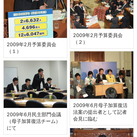
2009年2月予算委員会
（２）
2009年2月予算委員会
（１）
2009年6月母子加算復活
法案の提出者として記者
2009年6月民主部門会議
会見に臨む
（母子加算復活チーム）
にて