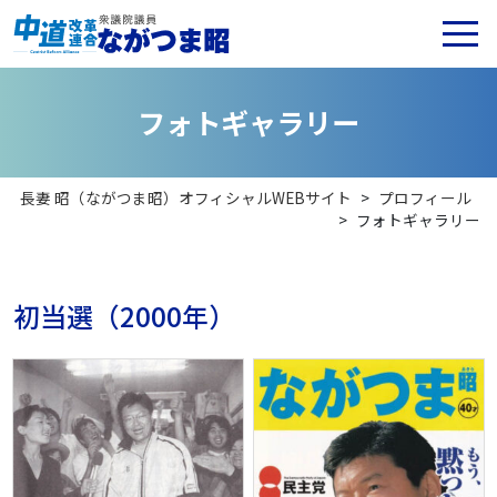
フ
ォ
ト
ギ
ャ
ラ
リ
ー
長妻 昭（ながつま昭）オフィシャルWEBサイト
>
プロフィール
>
フォトギャラリー
初当選（2000年）