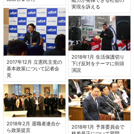
実現を訴える
2018年1月 生活保護切り
2017年12月 立憲民主党の
下げ反対をテーマに街頭
基本政策について記者会
演説
見
2018年2月 退職者連合か
2018年1月 予算委員会で
ら政策提言
格差是正について質問