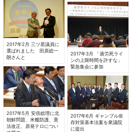
2017年2月 三ツ星議員に
選ばれました 田原総一
2017年3月 「過労死ライ
朗さんと
ンの上限時間を許すな」
緊急集会に参加
2017年5月 安倍総理に北
2017年6月 ギャンブル依
朝鮮問題、米艦防護、憲
存対策基本法案を衆議院
法改正、原発テロについ
に提出