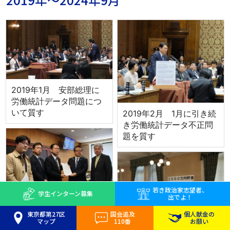
2019年1月 安部総理に
労働統計データ問題につ
いて質す
2019年2月 1月に引き続
き労働統計データ不正問
題を質す
若き
政治家志望者、
学生インターン
募集
出でよ！
2019年4月 10連休のコ
東京都第27区
国会追及
個人献金の
ロナ対応について緊急要
マップ
110番
お願い