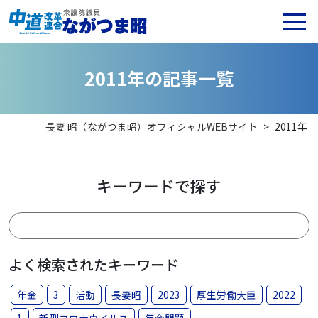
2
0
1
1
年
の
記
事
一
覧
長妻 昭（ながつま昭）オフィシャルWEBサイト
>
2011年
キーワードで探す
よく検索されたキーワード
年金
3
活動
長妻昭
2023
厚生労働大臣
2022