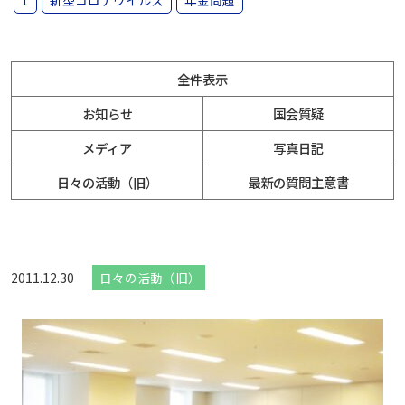
1
新型コロナウイルス
年金問題
全件表示
お知らせ
国会質疑
メディア
写真日記
日々の活動（旧）
最新の質問主意書
2011.12.30
日々の活動（旧）