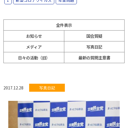
1
新型コロナウイルス
年金問題
全件表示
お知らせ
国会質疑
メディア
写真日記
日々の活動（旧）
最新の質問主意書
2017.12.28
写真日記