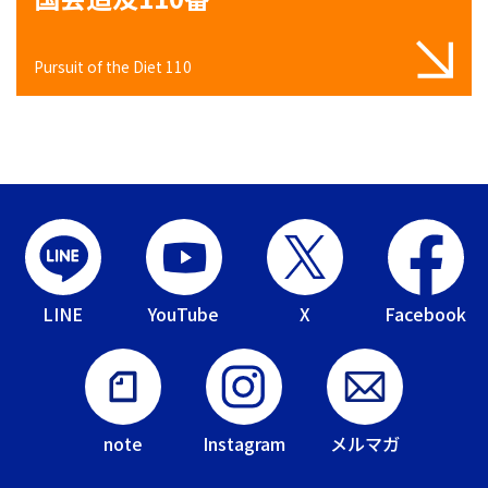
Pursuit of the Diet 110
LINE
YouTube
X
Facebook
note
Instagram
メルマガ