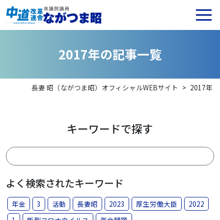
2
0
1
7
年
の
記
事
一
覧
長妻 昭（ながつま昭）オフィシャルWEBサイト
>
2017年
キーワードで探す
よく検索されたキーワード
年金
3
活動
長妻昭
2023
厚生労働大臣
2022