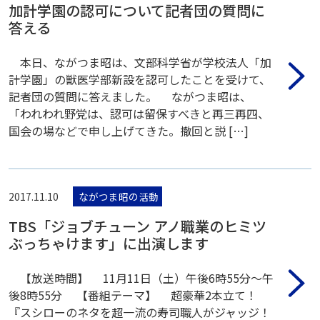
加計学園の認可について記者団の質問に
答える
本日、ながつま昭は、文部科学省が学校法人「加
計学園」の獣医学部新設を認可したことを受けて、
記者団の質問に答えました。 ながつま昭は、
「われわれ野党は、認可は留保すべきと再三再四、
国会の場などで申し上げてきた。撤回と説 […]
2017.11.10
ながつま昭の活動
TBS「ジョブチューン アノ職業のヒミツ
ぶっちゃけます」に出演します
【放送時間】 11月11日（土）午後6時55分〜午
後8時55分 【番組テーマ】 超豪華2本立て！
『スシローのネタを超一流の寿司職人がジャッジ！