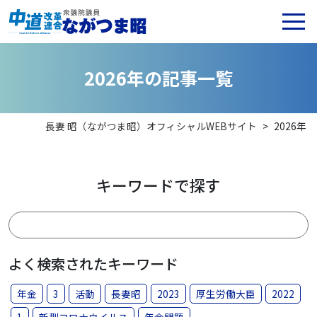
2
0
2
6
年
の
記
事
一
覧
長妻 昭（ながつま昭）オフィシャルWEBサイト
>
2026年
キーワードで探す
よく検索されたキーワード
年金
3
活動
長妻昭
2023
厚生労働大臣
2022