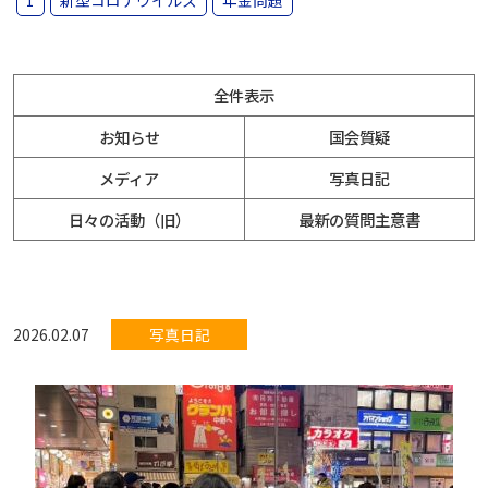
1
新型コロナウイルス
年金問題
全件表示
お知らせ
国会質疑
メディア
写真日記
日々の活動（旧）
最新の質問主意書
2026.02.07
写真日記