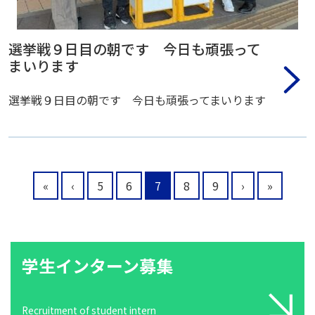
選挙戦９日目の朝です 今日も頑張って
まいります
選挙戦９日目の朝です 今日も頑張ってまいります
«
‹
5
6
7
8
9
›
»
学生インターン募集
Recruitment of student intern