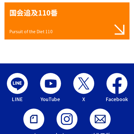
国会追及110番
Pursuit of the Diet 110
LINE
YouTube
X
Facebook