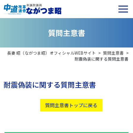
質
問
主
意
書
長妻 昭（ながつま昭）オフィシャルWEBサイト
>
質問主意書
>
耐震偽装に関する質問主意書
耐震偽装に関する質問主意書
質問主意書トップに戻る