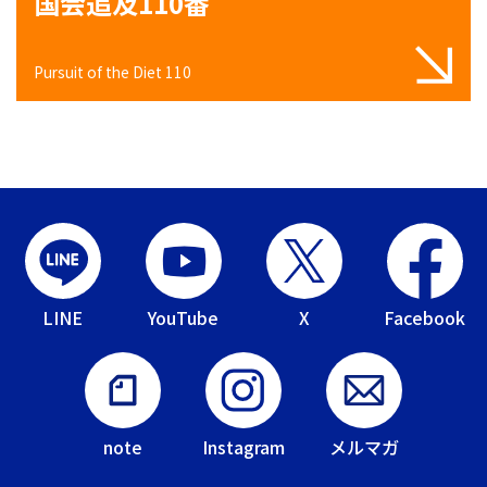
国会追及110番
Pursuit of the Diet 110
LINE
YouTube
X
Facebook
note
Instagram
メルマガ