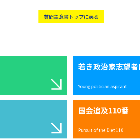
質問主意書トップに戻る
若き政治家志望者
Young politician aspirant
国会追及110番
Pursuit of the Diet 110