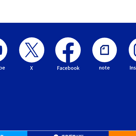
be
In
note
Facebook
X