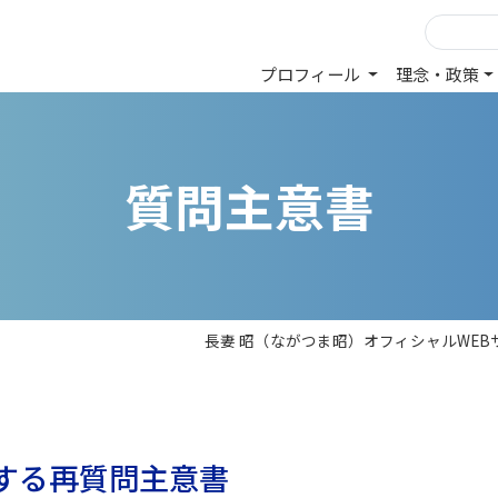
プロフィール
理念・政策
質
問
主
意
書
長妻 昭（ながつま昭）オフィシャルWEB
する再質問主意書