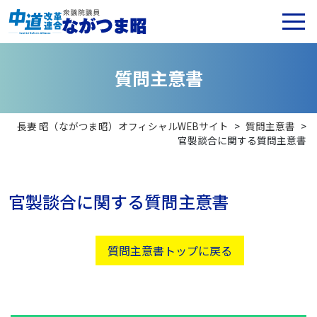
質
問
主
意
書
長妻 昭（ながつま昭）オフィシャルWEBサイト
>
質問主意書
>
官製談合に関する質問主意書
官製談合に関する質問主意書
質問主意書トップに戻る