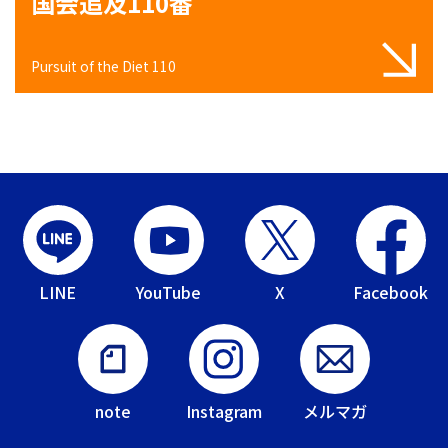
国会追及110番
Pursuit of the Diet 110
LINE
YouTube
X
Facebook
note
Instagram
メルマガ