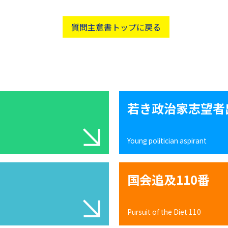
質問主意書トップに戻る
若き政治家志望者
Young politician aspirant
国会追及110番
Pursuit of the Diet 110