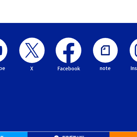
be
In
note
Facebook
X