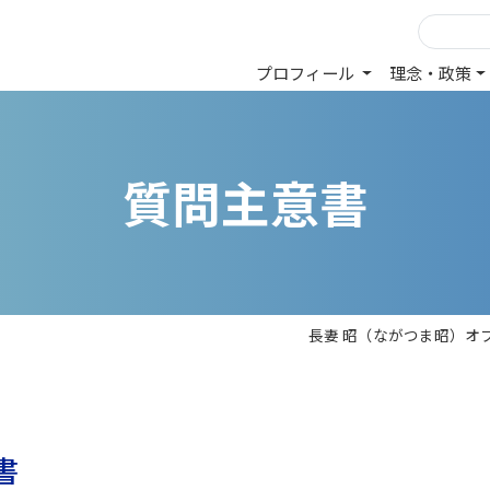
プロフィール
理念・政策
質
問
主
意
書
長妻 昭（ながつま昭）オ
書