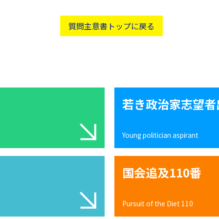
質問主意書トップに戻る
若き政治家志望者
Young politician aspirant
国会追及110番
Pursuit of the Diet 110