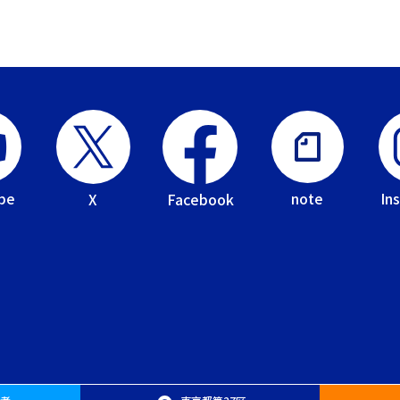
be
In
note
Facebook
X