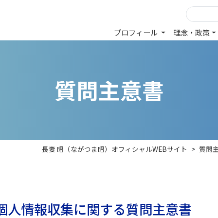
プロフィール
理念・政策
質
問
主
意
書
長妻 昭（ながつま昭）オフィシャルWEBサイト
>
質問
個人情報収集に関する質問主意書