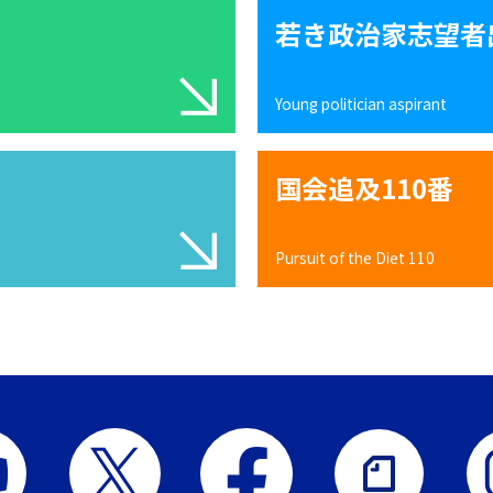
若き政治家志望者
Young politician aspirant
国会追及110番
Pursuit of the Diet 110