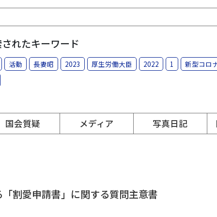
索されたキーワード
活動
長妻昭
2023
厚生労働大臣
2022
1
新型コロ
国会質疑
メディア
写真日記
る「割愛申請書」に関する質問主意書