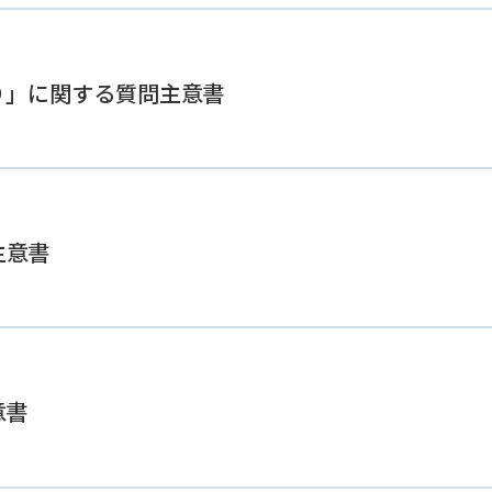
り」に関する質問主意書
主意書
意書