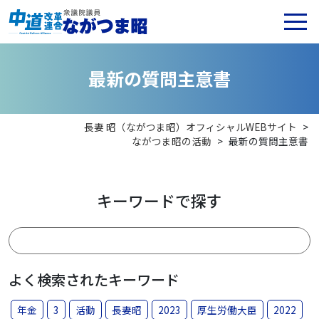
最
新
の
質
問
主
意
書
長妻 昭（ながつま昭）オフィシャルWEBサイト
>
ながつま昭の活動
>
最新の質問主意書
キーワードで探す
よく検索されたキーワード
年金
3
活動
長妻昭
2023
厚生労働大臣
2022