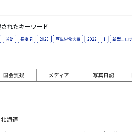
索されたキーワード
活動
長妻昭
2023
厚生労働大臣
2022
1
新型コロ
国会質疑
メディア
写真日記
 北海道