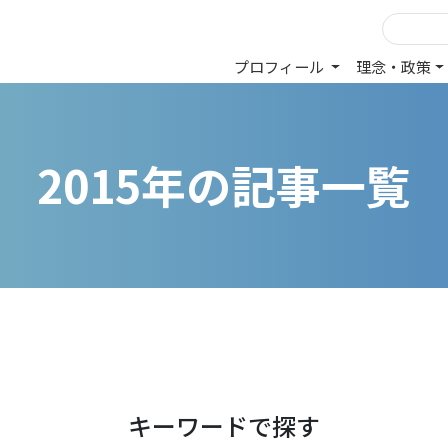
プロフィール
理念・政策
2
0
1
5
年
の
記
事
一
覧
キーワードで探す