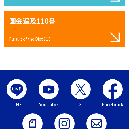
国会追及110番
Pursuit of the Diet 110
LINE
YouTube
X
Facebook