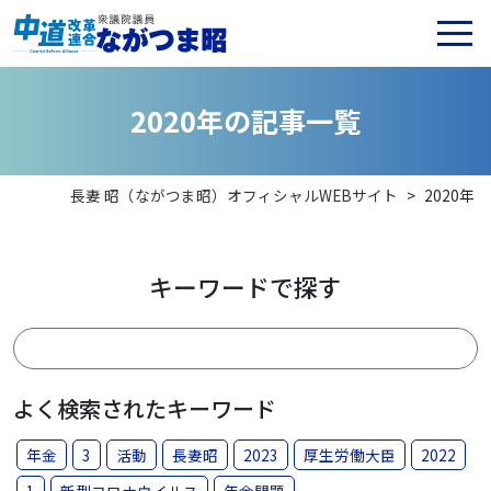
2
0
2
0
年
の
記
事
一
覧
長妻 昭（ながつま昭）オフィシャルWEBサイト
>
2020年
キーワードで探す
よく検索されたキーワード
年金
3
活動
長妻昭
2023
厚生労働大臣
2022