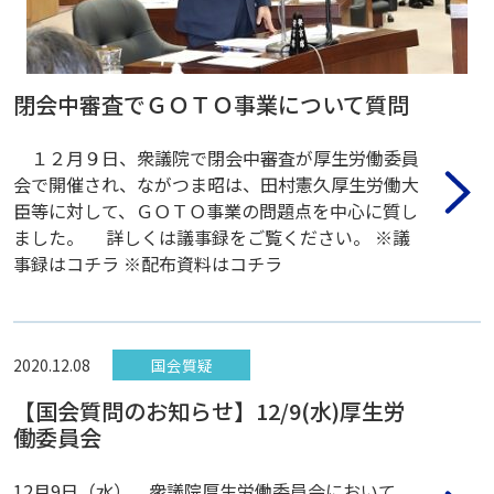
閉会中審査でＧＯＴＯ事業について質問
１２月９日、衆議院で閉会中審査が厚生労働委員
会で開催され、ながつま昭は、田村憲久厚生労働大
臣等に対して、ＧＯＴＯ事業の問題点を中心に質し
ました。 詳しくは議事録をご覧ください。 ※議
事録はコチラ ※配布資料はコチラ
2020.12.08
国会質疑
【国会質問のお知らせ】12/9(水)厚生労
働委員会
12月9日（水）、衆議院厚生労働委員会において、