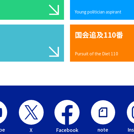
Young politician aspirant
国会追及110番
Pursuit of the Diet 110
be
In
note
Facebook
X