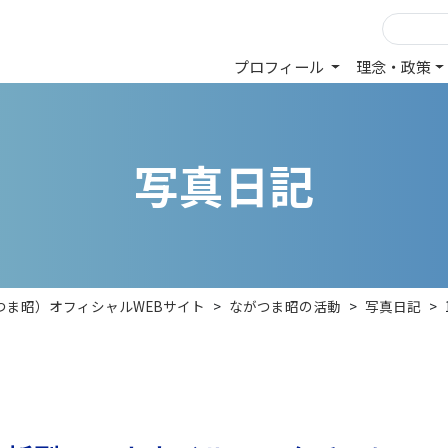
プロフィール
理念・政策
写
真
日
記
つま昭）オフィシャルWEBサイト
>
ながつま昭の活動
>
写真日記
>