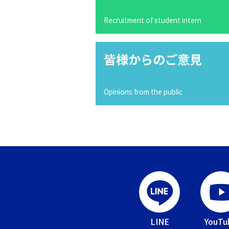
Recruitment of student intern
皆様からのご意見
Opinions from the public
LINE
YouTu