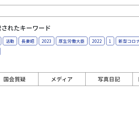
索されたキーワード
活動
長妻昭
2023
厚生労働大臣
2022
1
新型コロ
国会質疑
メディア
写真日記