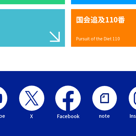
国会追及110番
Pursuit of the Diet 110
be
In
note
Facebook
X