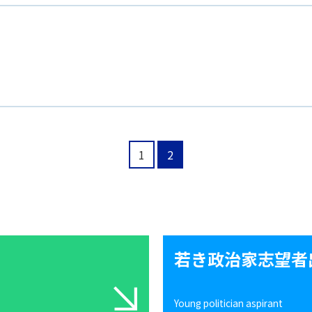
1
2
若き政治家志望者
Young politician aspirant