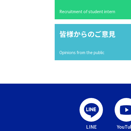
Recruitment of student intern
皆様からのご意見
Opinions from the public
LINE
YouTu