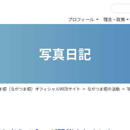
プロフィール
理念・政策
写
真
日
記
妻 昭（ながつま昭）オフィシャルWEBサイト
>
ながつま昭の活動
>