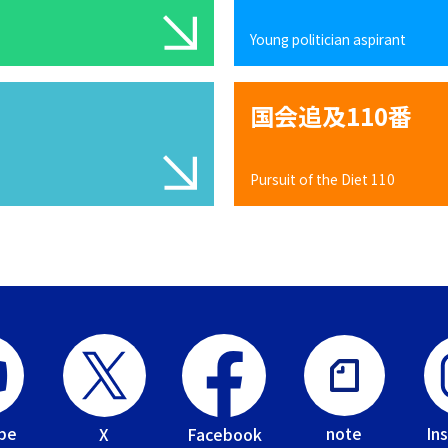
Young politician aspirant
国会追及110番
Pursuit of the Diet 110
be
In
note
Facebook
X