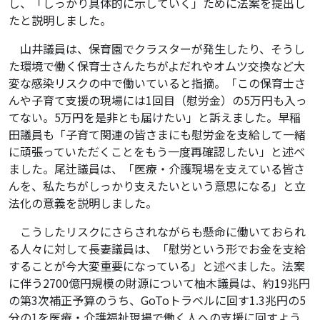
し、「しっかり具体的に示していく」ために法案を提出し
たと説明しました。
山井議員は、保育園でクラスターが発生したり、そうし
た環境で働く保育士さんたちがよだれやオムツ交換など大
変な感染リスクの中で働いていると指摘。「この保育士さ
んや子育て支援の現場には1回目（慰労金）の5万円も入っ
てない。5万円を是非とも届けたい」と訴えました。早稲
田議員も「子育て関連の皆さまにも慰労金を支給して一緒
に頑張っていただくことをもう一度再確認したい」と述べ
ました。尾辻議員は、「医療・介護現場を支えている皆さ
んを、私たちがしっかり支えたいという意思になる」と立
法化の意義を説明しました。
こうしたリスクにさらされながらも懸命に働いておられ
る人々に対して長妻議員は、「慰労という形でお金を支給
することが今大変重要になっている」と述べました。法案
に伴う2700億円規模の財源について柚木議員は、約19兆円
の第3次補正予算のうち、GoToトラベルに回す1.3兆円の5
分の1を医療・介護福祉現場で働く人への支援に回すよう