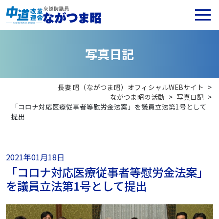
写
真
日
記
長妻 昭（ながつま昭）オフィシャルWEBサイト
>
ながつま昭の活動
>
写真日記
>
「コロナ対応医療従事者等慰労金法案」を議員立法第1号として
提出
2021年01月18日
「コロナ対応医療従事者等慰労金法案」
を議員立法第1号として提出