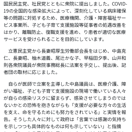
国民民主党、社民党とともに衆院に提出しました。COVID-
19の全国的な感染拡大によって、深刻化している病床確保
等の問題に対処するため、医療機関、介護・障害福祉サー
ビス事業所、子ども子育て支援施設等従事者の処遇改善を
はかり、離職防止、復職支援を進め、り患者が適切な医療
サービスを受けられることを目的にしています。
立憲民主党から長妻昭厚生労働部会長をはじめ、中島克
仁、長妻昭、柚木道義、尾辻かな子、早稲田夕季、山井和
則各衆院議員が衆院事務総長に法案を手交し、提出後、記
者団の取材に応じました。
自らが医師で立案を主導した中島議員は、医療介護、障
がい福祉、子ども子育て支援施設の現場で働いている人々
が自らの感染リスクに留まらず、感染させてしまうのでは
ないかとの恐怖を抱きながらも「支援が必要な方々の生活
を支え、命を守るためにも努力をされている」と実情を報
告。そうした人々に対して政府は「言葉では感謝の気持ち
を示しつつも具体的なものは何も示していない」と指摘