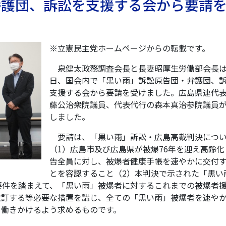
弁護団、訴訟を支援する会から要請
※立憲民主党ホームページからの転載です。
泉健太政務調査会長と長妻昭厚生労働部会長は
日、国会内で「黒い雨」訴訟原告団・弁護団、
支援する会から要請を受けました。広島県連代
藤公治衆院議員、代表代行の森本真治参院議員
しました。
要請は、「黒い雨」訴訟・広島高裁判決につい
（1）広島市及び広島県が被爆76年を迎え高齢化
告全員に対し、被爆者健康手帳を速やかに交付
とを容認すること（2）本判決で示された「黒い
要件を踏まえて、「黒い雨」被爆者に対するこれまでの被爆者
改訂する等必要な措置を講じ、全ての「黒い雨」被爆者を速や
て働きかけるよう求めるものです。