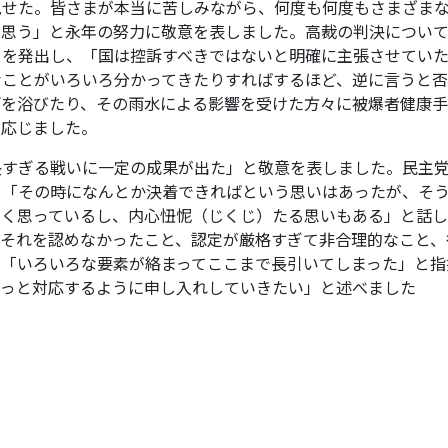
せた。皆さまが本当に苦しみながら、何度も何度もさまざま
思う」と永年の努力に敬意を表しました。高裁の判決について
トを発出し、「国は控訴すべきではないと明確に主張させてい
なことがいろいろ分かってきたりすればするほど、逆に言うと否
雨を浴びたり、その雨水による影響を受けた方々に被爆者健康
と応じました。
すぎる戦いに一定の成果が出た」と敬意を表しました。民主
り「その時になんとか決着できればという思いはあったが、そ
なく思っているし、内心忸怩（じくじ）たる思いもある」と話
にそれを認めなかったこと、認定が厳格すぎて非合理的なこと、
、「いろいろな要素が絡まってここまで長引いてしまった」と指
ちっと対応するように申し入れしていきたい」と述べました