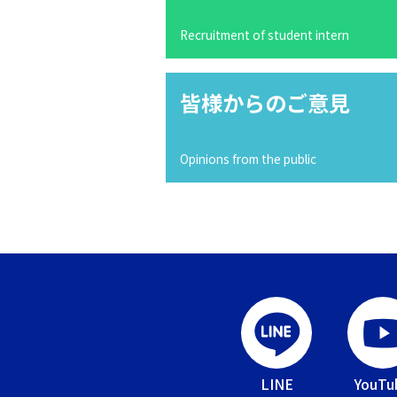
Recruitment of student intern
皆様からのご意見
Opinions from the public
LINE
YouTu