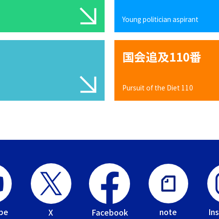
Young politician aspirant
国会追及110番
Pursuit of the Diet 110
be
In
note
Facebook
X