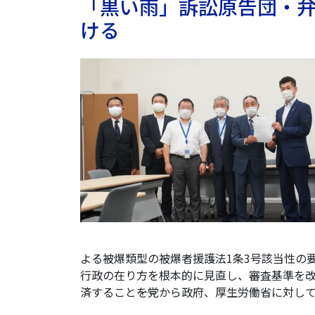
「黒い雨」訴訟原告団・
ける
よる被爆類型の被爆者援護法1条3号該当性の
行政の在り方を根本的に見直し、審査基準を
済すること――を党から政府、厚生労働省に対し