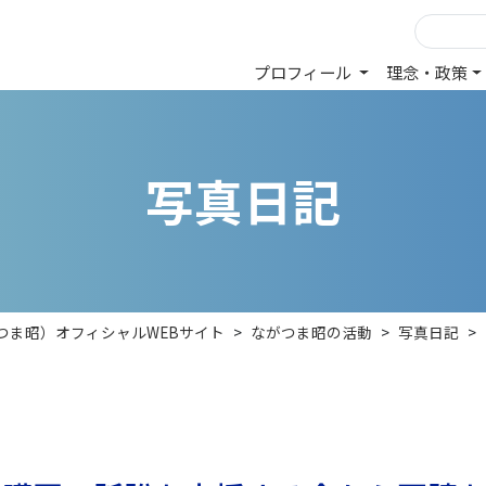
プロフィール
理念・政策
写
真
日
記
つま昭）オフィシャルWEBサイト
>
ながつま昭の活動
>
写真日記
>