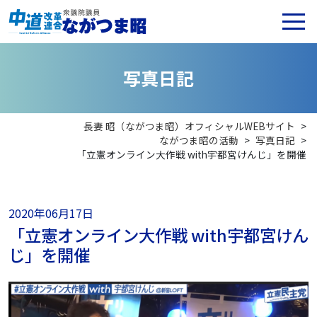
写
真
日
記
長妻 昭（ながつま昭）オフィシャルWEBサイト
>
ながつま昭の活動
>
写真日記
>
「立憲オンライン大作戦 with宇都宮けんじ」を開催
2020年06月17日
「立憲オンライン大作戦 with宇都宮けん
じ」を開催