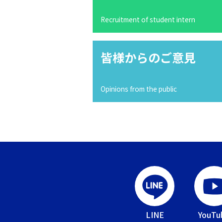
Recruitment of student intern
皆様からのご意見
Opinions from the public
LINE
YouTu