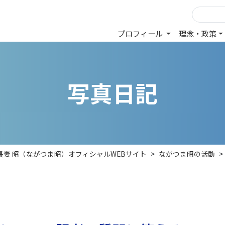
プロフィール
理念・政策
写
真
日
記
長妻 昭（ながつま昭）オフィシャルWEBサイト
>
ながつま昭の活動
>