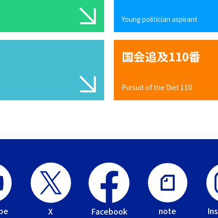
Young politician aspirant
国会追及110番
Pursuit of the Diet 110
be
In
note
Facebook
X