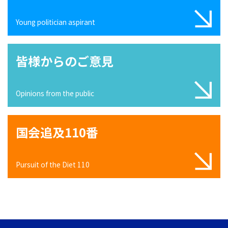
Young politician aspirant
皆様からのご意見
Opinions from the public
国会追及110番
Pursuit of the Diet 110