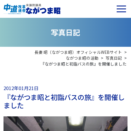
写
真
日
記
長妻 昭（ながつま昭）オフィシャルWEBサイト
>
ながつま昭の活動
>
写真日記
>
『ながつま昭と初詣バスの旅』を開催しました
2012年01月21日
『ながつま昭と初詣バスの旅』を開催し
ました