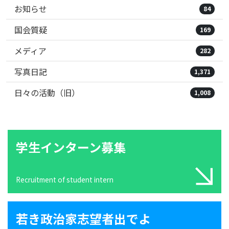
お知らせ
84
国会質疑
169
メディア
282
写真日記
1,371
日々の活動（旧）
1,008
学生インターン募集
Recruitment of student intern
若き政治家志望者出でよ