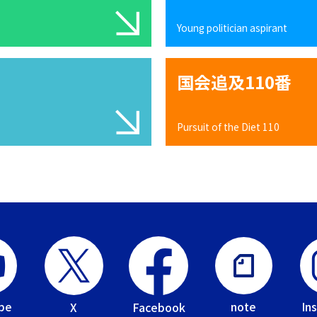
Young politician aspirant
国会追及110番
Pursuit of the Diet 110
be
In
note
Facebook
X