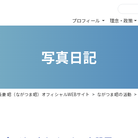
プロフィール
理念・政策
写
真
日
記
長妻 昭（ながつま昭）オフィシャルWEBサイト
>
ながつま昭の活動
>