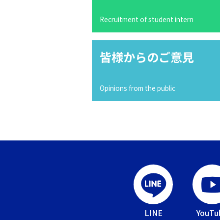
Recruitment of student intern
皆様からのご意見
Opinions from the public
LINE
YouTu