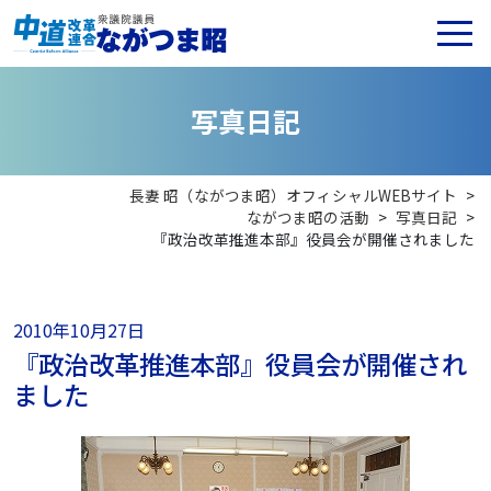
写
真
日
記
長妻 昭（ながつま昭）オフィシャルWEBサイト
>
ながつま昭の活動
>
写真日記
>
『政治改革推進本部』役員会が開催されました
2010年10月27日
『政治改革推進本部』役員会が開催され
ました