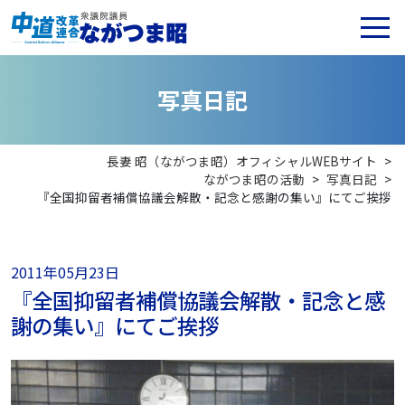
写
真
日
記
長妻 昭（ながつま昭）オフィシャルWEBサイト
>
ながつま昭の活動
>
写真日記
>
『全国抑留者補償協議会解散・記念と感謝の集い』にてご挨拶
2011年05月23日
『全国抑留者補償協議会解散・記念と感
謝の集い』にてご挨拶