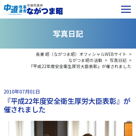
写
真
日
記
長妻 昭（ながつま昭）オフィシャルWEBサイト
>
ながつま昭の活動
>
写真日記
>
『平成22年度安全衛生厚労大臣表彰』が催されました
2010年07月01日
『平成22年度安全衛生厚労大臣表彰』が
催されました