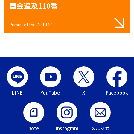
国会追及110番
Pursuit of the Diet 110
LINE
YouTube
X
Facebook
note
Instagram
メルマガ