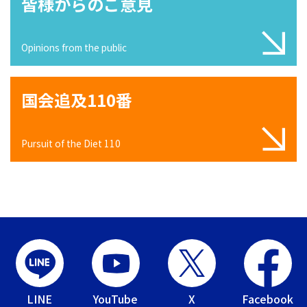
皆様からのご意見
Opinions from the public
国会追及110番
Pursuit of the Diet 110
LINE
YouTube
X
Facebook