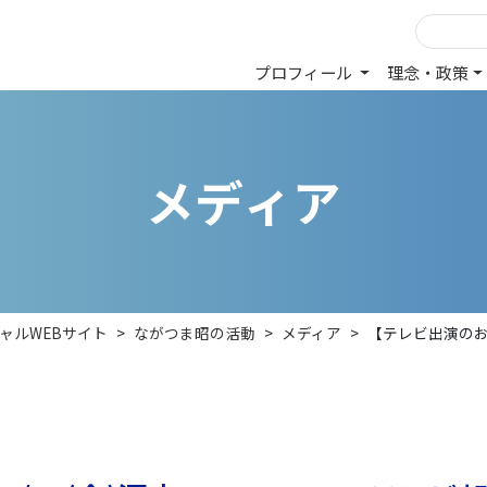
プロフィール
理念・政策
メ
デ
ィ
ア
ャルWEBサイト
>
ながつま昭の活動
>
メディア
>
【テレビ出演のお知