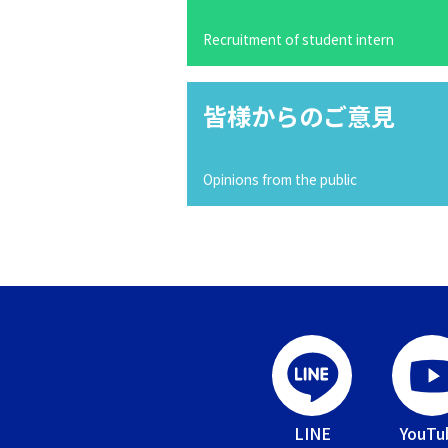
Recruitment of student intern
皆様からのご意見
Opinions from the public
LINE
YouTu