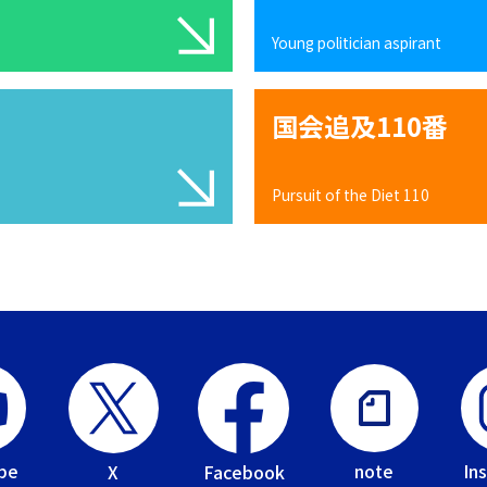
Young politician aspirant
国会追及110番
Pursuit of the Diet 110
be
In
note
Facebook
X