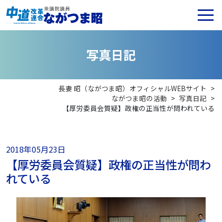
写
真
日
記
長妻 昭（ながつま昭）オフィシャルWEBサイト
>
ながつま昭の活動
>
写真日記
>
【厚労委員会質疑】政権の正当性が問われている
2018年05月23日
【厚労委員会質疑】政権の正当性が問わ
れている