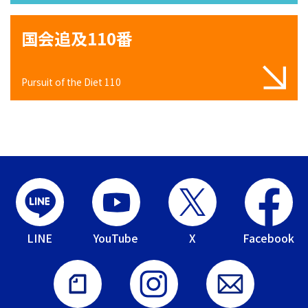
国会追及110番
Pursuit of the Diet 110
LINE
YouTube
X
Facebook