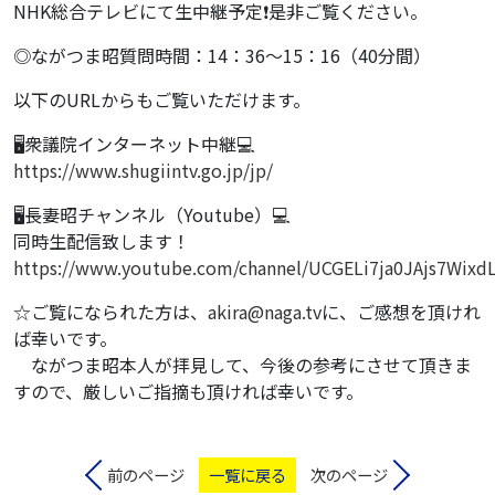
NHK総合テレビにて生中継予定❗️是非ご覧ください。
◎ながつま昭質問時間：14：36〜15：16（40分間）
以下のURLからもご覧いただけます。
🖥衆議院インターネット中継💻
https://www.shugiintv.go.jp/jp/
🖥長妻昭チャンネル（Youtube）💻
同時生配信致します！
https://www.youtube.com/channel/UCGELi7ja0JAjs7Wixd
☆ご覧になられた方は、
akira@naga.tv
に、ご感想を頂けれ
ば幸いです。
ながつま昭本人が拝見して、今後の参考にさせて頂きま
すので、厳しいご指摘も頂ければ幸いです。
前のページ
一覧に戻る
次のページ