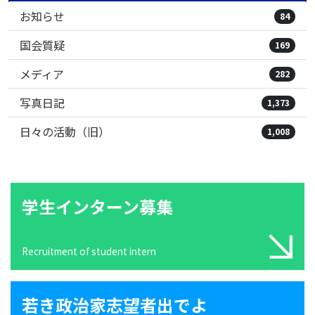
お知らせ
84
国会質疑
169
メディア
282
写真日記
1,373
日々の活動（旧）
1,008
学生インターン募集
Recruitment of student intern
若き政治家志望者出でよ