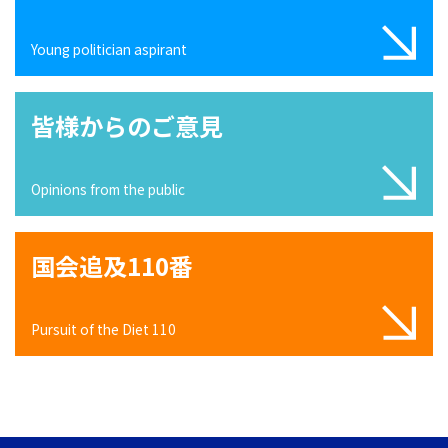
Young politician aspirant
皆様からのご意見
Opinions from the public
国会追及110番
Pursuit of the Diet 110