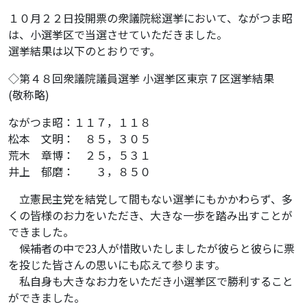
１０月２２日投開票の衆議院総選挙において、ながつま昭
は、小選挙区で当選させていただきました。
選挙結果は以下のとおりです。
◇第４８回衆議院議員選挙 小選挙区東京７区選挙結果
(敬称略)
ながつま昭：１１７，１１８
松本 文明： ８５，３０５
荒木 章博： ２５，５３１
井上 郁磨： ３，８５０
立憲民主党を結党して間もない選挙にもかかわらず、多
くの皆様のお力をいただき、大きな一歩を踏み出すことが
できました。
候補者の中で23人が惜敗いたしましたが彼らと彼らに票
を投じた皆さんの思いにも応えて参ります。
私自身も大きなお力をいただき小選挙区で勝利すること
ができました。