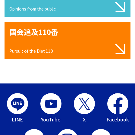
Opinions from the public
国会追及110番
Pursuit of the Diet 110
LINE
YouTube
X
Facebook