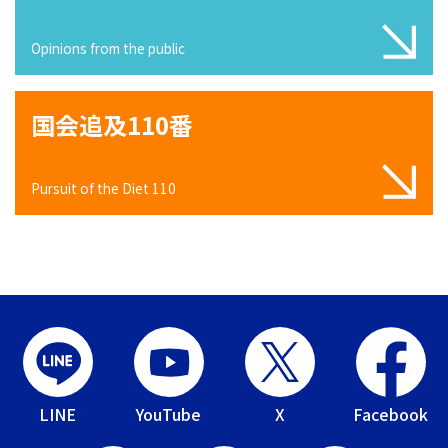
Opinions from the public
国会追及110番
Pursuit of the Diet 110
LINE
YouTube
X
Facebook