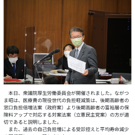
本日、衆議院厚生労働委員会が開催されました。ながつ
ま昭は、医療費の現役世代の負担軽減策は、後期高齢者の
窓口負担倍増法案（政府案）より後期高齢者の富裕層の保
険料アップで対応する対案法案（立憲民主党案）の方が適
切であると説明しました。
また、過去の自己負担増による受診控えと平均寿命減少