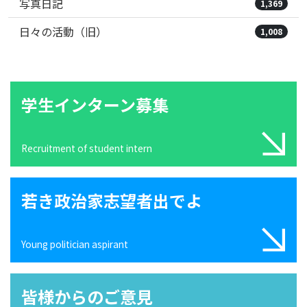
写真日記
1,369
日々の活動（旧）
1,008
学生インターン募集
Recruitment of student intern
若き政治家志望者出でよ
Young politician aspirant
皆様からのご意見