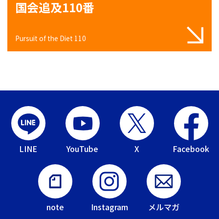
国会追及110番
Pursuit of the Diet 110
LINE
YouTube
X
Facebook
note
Instagram
メルマガ