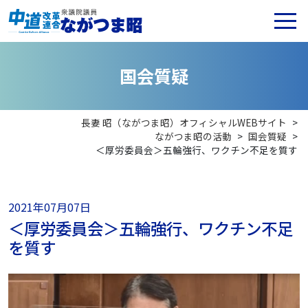
国
会
質
疑
長妻 昭（ながつま昭）オフィシャルWEBサイト
>
ながつま昭の活動
>
国会質疑
>
＜厚労委員会＞五輪強行、ワクチン不足を質す
2021年07月07日
＜厚労委員会＞五輪強行、ワクチン不足
を質す