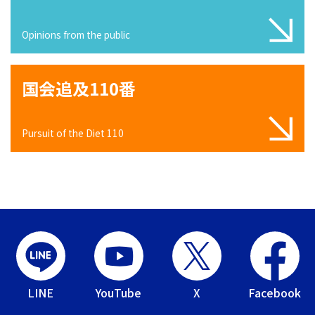
Opinions from the public
国会追及110番
Pursuit of the Diet 110
LINE
YouTube
X
Facebook