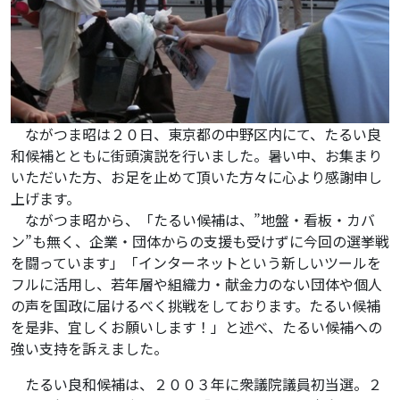
ながつま昭は２０日、東京都の中野区内にて、たるい良
和候補とともに街頭演説を行いました。暑い中、お集まり
いただいた方、お足を止めて頂いた方々に心より感謝申し
上げます。
ながつま昭から、「たるい候補は、”地盤・看板・カバ
ン”も無く、企業・団体からの支援も受けずに今回の選挙戦
を闘っています」「インターネットという新しいツールを
フルに活用し、若年層や組織力・献金力のない団体や個人
の声を国政に届けるべく挑戦をしております。たるい候補
を是非、宜しくお願いします！」と述べ、たるい候補への
強い支持を訴えました。
たるい良和候補は、２００３年に衆議院議員初当選。２