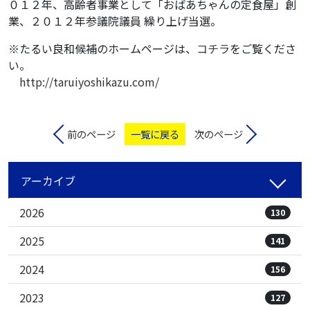
０１２年、高齢者事業として「おばあちゃんの定食屋」創
業、２０１２年参議院議員 繰り上げ当選。
※たるい良和候補のホームページは、
コチラ
をご覧くださ
い。
http://taruiyoshikazu.com/
前のページ
一覧に戻る
次のページ
アーカイブ
2026
130
2025
141
2024
156
2023
127