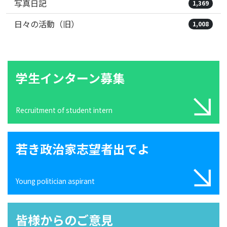
写真日記
1,369
日々の活動（旧）
1,008
学生インターン募集
Recruitment of student intern
若き政治家志望者出でよ
Young politician aspirant
皆様からのご意見