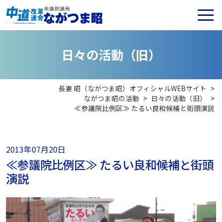
日
々
の
活
動
（
旧
）
長妻 昭（ながつま昭）オフィシャルWEBサイト
>
ながつま昭の活動
>
日々の活動（旧）
>
≪参議院比例区≫ たるい良和候補と街頭演説
2013年07月20日
≪参議院比例区≫ たるい良和候補と街頭
演説