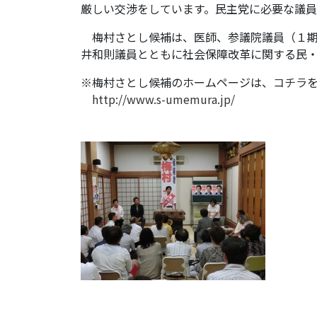
厳しい交渉をしています。民主党に必要な議
梅村さとし候補は、医師、参議院議員（１期
井和則議員とともに社会保障改革に関する民
※梅村さとし候補のホームページは、
コチラ
http://www.s-umemura.jp/