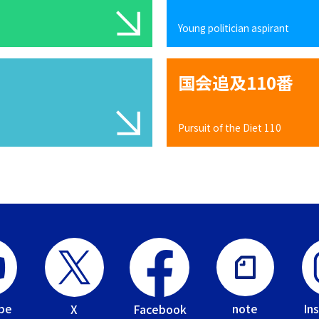
Young politician aspirant
国会追及110番
Pursuit of the Diet 110
be
In
note
Facebook
X