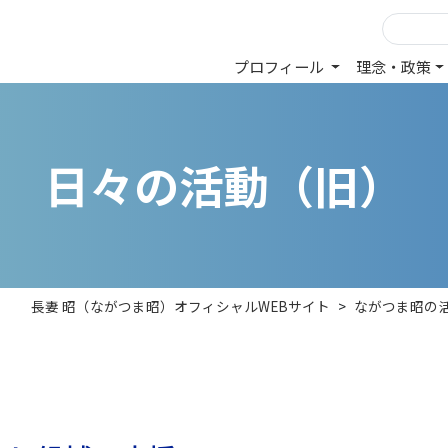
プロフィール
理念・政策
日
々
の
活
動
（
旧
）
長妻 昭（ながつま昭）オフィシャルWEBサイト
>
ながつま昭の