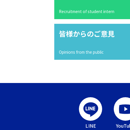
Recruitment of student intern
皆様からのご意見
Opinions from the public
LINE
YouTu